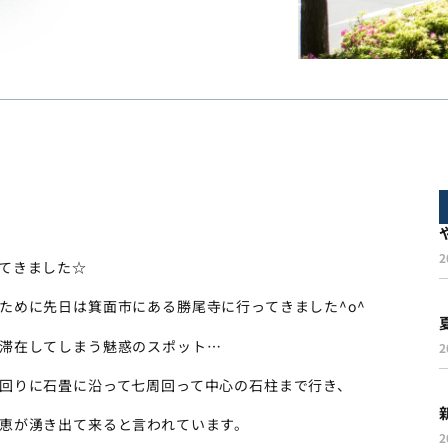
2
てきました☆
ために先日は箕面市にある勝尾寺に行ってきました^o^
滞在してしまう魅惑のスポット…
2
回りに石畳に沿って七周回って中心の石柱まで行き、
恵が湧き出て来ると言われています。
2